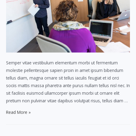
Semper vitae vestibulum elementum morbi ut fermentum
molestie pellentesque sapien proin in amet ipsum bibendum
tellus diam, magna ornare sit tellus iaculis feugiat et id orci
sociis mattis massa pharetra ante purus nullam tellus nisl nec. In
sit facilisis euismod ullamcorper ipsum morbi ut ornare elit
pretium non pulvinar vitae dapibus volutpat risus, tellus diam …
Pellentesque
Read More »
adipiscing
iaculis
hac