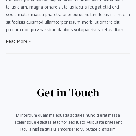
tellus diam, magna ornare sit tellus iaculis feugiat et id orci
sociis mattis massa pharetra ante purus nullam tellus nisl nec. In
sit facilisis euismod ullamcorper ipsum morbi ut ornare elit
pretium non pulvinar vitae dapibus volutpat risus, tellus diam …
Porta
Read More »
magna
integer
tellus
Get in Touch
Et interdum quam malesuada sodales nunc id erat massa
scelerisque egestas et tortor sed justo, vulputate praesent
iaculis nisl sagittis ullamcorper id vulputate dignissim