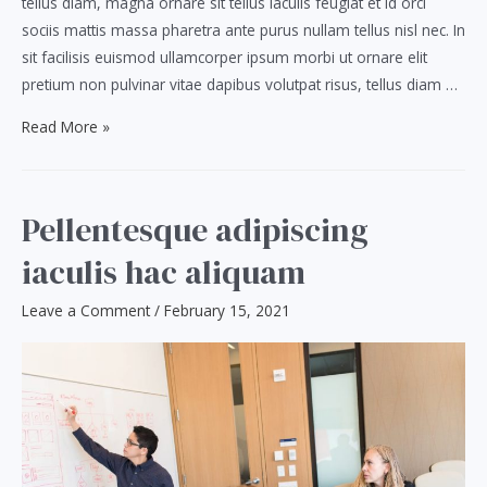
tellus diam, magna ornare sit tellus iaculis feugiat et id orci
sociis mattis massa pharetra ante purus nullam tellus nisl nec. In
sit facilisis euismod ullamcorper ipsum morbi ut ornare elit
pretium non pulvinar vitae dapibus volutpat risus, tellus diam …
Nulla
Read More »
aliquam
egestas
sit
Pellentesque adipiscing
quisque
iaculis hac aliquam
augue
faucibus
Leave a Comment
/
February 15, 2021