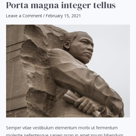
Porta magna integer tellus
aliquam
Leave a Comment
/
February 15, 2021
Semper vitae vestibulum elementum morbi ut fermentum
molestie pellentesque sapien proin in amet ipsum bibendum