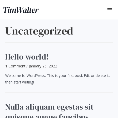
Skip
to
MA
content
ME
Uncategorized
Hello world!
1 Comment
/
January 25, 2022
Welcome to WordPress. This is your first post. Edit or delete it,
then start writing!
Nulla aliquam egestas sit
quisque augue faucibus